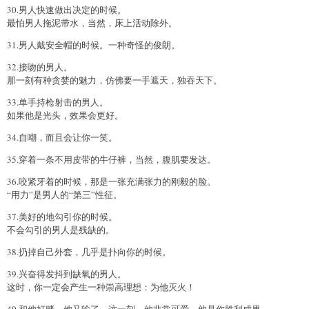
30.男人快速做出决定的时候。
最怕男人拖泥带水，当然，床上活动除外。
31.男人戴安全帽的时候。一种奇怪的俊朗。
32.接吻的男人。
那一刻有种贪婪的魅力，仿佛要一手遮天，独吞天下。
33.单手持枪射击的男人。
如果他是光头，效果会更好。
34.自嘲，而且会让你一笑。
35.穿着一条不用皮带的牛仔裤，当然，腹肌要发达。
36.咬紧牙着的时候，那是一张充满张力的刚毅的脸。
“用力”是男人的“第三”性征。
37.美好的地勾引你的时候。
不会勾引的男人是残缺的。
38.扔掉自己外套，几乎是扑向你的时候。
39.兴奋得发抖到缺氧的男人。
这时，你一定会产生一种崇高理想：为他灭火！
40.和他打赌，他又输了，这一刻，他非常可爱，他是你胜利成果。