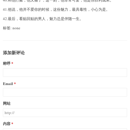
41.他说，他并不爱你的时候，这份魅力，最具毒性，小心为是。
42.最后，看贴回贴的男人，魅力总是伴随一生。
标签: none
添加新评论
称呼
Email
网站
内容