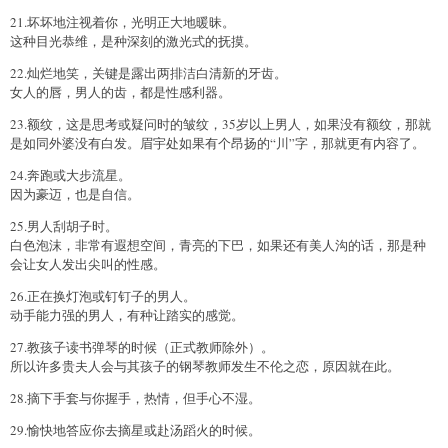
21.坏坏地注视着你，光明正大地暖昧。
这种目光恭维，是种深刻的激光式的抚摸。
22.灿烂地笑，关键是露出两排洁白清新的牙齿。
女人的唇，男人的齿，都是性感利器。
23.额纹，这是思考或疑问时的皱纹，35岁以上男人，如果没有额纹，那就
是如同外婆没有白发。眉宇处如果有个昂扬的“川”字，那就更有内容了。
24.奔跑或大步流星。
因为豪迈，也是自信。
25.男人刮胡子时。
白色泡沫，非常有遐想空间，青亮的下巴，如果还有美人沟的话，那是种
会让女人发出尖叫的性感。
26.正在换灯泡或钉钉子的男人。
动手能力强的男人，有种让踏实的感觉。
27.教孩子读书弹琴的时候（正式教师除外）。
所以许多贵夫人会与其孩子的钢琴教师发生不伦之恋，原因就在此。
28.摘下手套与你握手，热情，但手心不湿。
29.愉快地答应你去摘星或赴汤蹈火的时候。