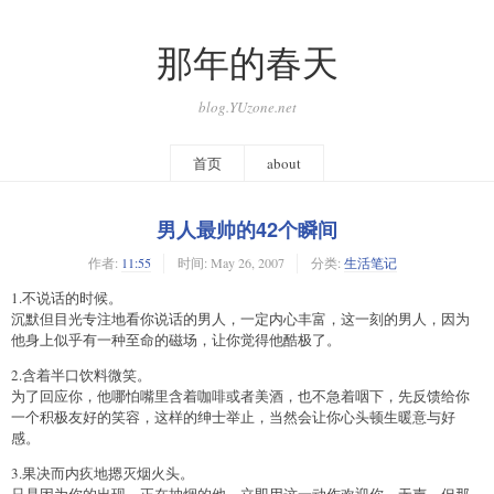
那年的春天
blog.YUzone.net
首页
about
男人最帅的42个瞬间
作者:
11:55
时间:
May 26, 2007
分类:
生活笔记
1.不说话的时候。
沉默但目光专注地看你说话的男人，一定内心丰富，这一刻的男人，因为
他身上似乎有一种至命的磁场，让你觉得他酷极了。
2.含着半口饮料微笑。
为了回应你，他哪怕嘴里含着咖啡或者美酒，也不急着咽下，先反馈给你
一个积极友好的笑容，这样的绅士举止，当然会让你心头顿生暖意与好
感。
3.果决而内疚地摁灭烟火头。
只是因为你的出现，正在抽烟的他，立即用这一动作欢迎你，无声，但那