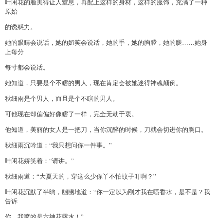
叶闲花的脸美得让人窒息，再配上这样的身材，这样的服饰，充满了一种
原始
的诱惑力。
她的眼睛会说话，她的媚笑会说话，她的手，她的胸膛，她的腿……她身
上每分
每寸都会说话。
她知道，只要是个不瞎的男人，现在肯定会被她迷得神魂颠倒。
秋细雨是个男人，而且是个不瞎的男人。
可他现在却偏偏好像瞎了一样，完全无动于衷。
他知道，美丽的女人是一把刀，当你沉醉的时候，刀就会切进你的胸口。
秋细雨沉吟道：“我只想问你一件事。”
叶闲花娇笑着：“请讲。”
秋细雨道：“大夏天的，穿这么少你丫不怕蚊子叮啊？”
叶闲花沉默了半晌，幽幽地道：“你一定以为刚才我在喷香水，是不是？我
告诉
你，我喷的是六神花露水！”