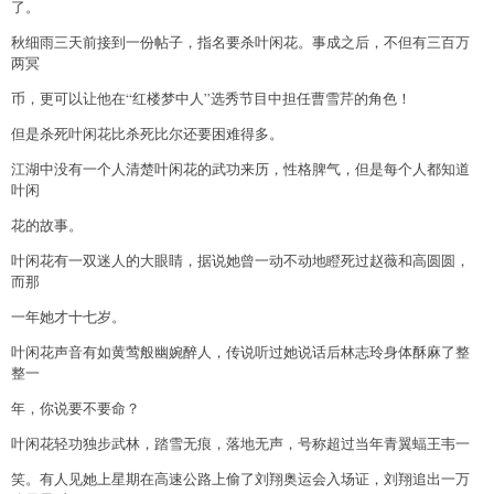
了。
秋细雨三天前接到一份帖子，指名要杀叶闲花。事成之后，不但有三百万
两冥
币，更可以让他在“红楼梦中人”选秀节目中担任曹雪芹的角色！
但是杀死叶闲花比杀死比尔还要困难得多。
江湖中没有一个人清楚叶闲花的武功来历，性格脾气，但是每个人都知道
叶闲
花的故事。
叶闲花有一双迷人的大眼睛，据说她曾一动不动地瞪死过赵薇和高圆圆，
而那
一年她才十七岁。
叶闲花声音有如黄莺般幽婉醉人，传说听过她说话后林志玲身体酥麻了整
整一
年，你说要不要命？
叶闲花轻功独步武林，踏雪无痕，落地无声，号称超过当年青翼蝠王韦一
笑。有人见她上星期在高速公路上偷了刘翔奥运会入场证，刘翔追出一万