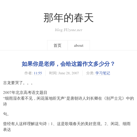
那年的春天
blog.YUzone.net
首页
about
如果你是老师，会给这篇作文多少分？
作者:
11:55
时间:
June 28, 2007
分类:
学习笔记
古龙要哭了。。。
2007年北京高考语文题目
“细雨湿衣看不见，闲花落地听无声”是唐朝诗人刘长卿在《别严士元》中的
诗
句。
曾经有人这样理解这句诗：1、这是歌颂春天的美好意境。2、闲花、细雨
表达