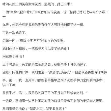
叶闲花脸上的笑容渐渐凝固，忽然间，她已出手！
一招“冒牌九阴白骨爪”直逼秋细雨天灵盖，这一招她已练过七年四个月零二
十
九天，她完全有把握相信没有任何人可以抵挡得了这一招。
可这一次她错了。
刀光一闪，“盗版小李飞刀”已插入她的咽喉。
她到死也不相信，一把指甲刀可以要了她的命！
闲花终于落地！
三个时辰后，药水的药效渐渐淡去，秋细雨终于可以动弹了。
望着叶闲花的尸体，秋细雨道：“虽然你已经死了，但是我还要告诉你两件
事。第一，我一直用甲刀修整着手指甲是为了调整手和刀之间的同步率，
说白了就
是找手感。第二，我杀你的真正目的不是为了钱或者名利。”
一边说，秋细雨一边从叶闲花衣服的口袋里搜出了刘翔的奥运会入场证。
秋细雨坚定地说：“我爱北京，我要看奥运！”