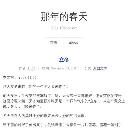
那年的春天
blog.YUzone.net
首页
about
立冬
作者:
11:55
时间:
November 27, 2007
分类:
原创文学
本文写于 2007-11-11
昨天立冬来临，新的一个冬天又来临了！
前天夜里，半夜突然被冻醒了。这几天天气一直都很好，怎麼突然间变得
这麼冷呢？第二天才知道原来昨天是二十四节气中的“立冬”。从这个意义上
说，冬天，已经来临了。
冬天最迷人的莫过于她的银装素裹，她的纯洁无瑕。
当下雪的时候了伸出双手，尝试着用手去接住一片片雪花。雪花一落到手