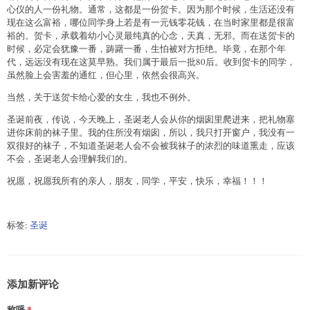
心仪的人一份礼物。通常，这都是一份贺卡。因为那个时候，生活还没有
现在这么富裕，哪位同学身上若是有一元钱零花钱，在当时家里都是很富
裕的。贺卡，承载着幼小心灵最纯真的心念，天真，无邪。而在送贺卡的
时候，必定会犹豫一番，踌躇一番，生怕被对方拒绝。毕竟，在那个年
代，远远没有现在这莫早熟。我们属于最后一批80后。收到贺卡的同学，
虽然脸上会害羞的通红，但心里，依然会很高兴。
当然，关于送贺卡给心爱的女生，我也不例外。
圣诞前夜，传说，今天晚上，圣诞老人会从你的烟囱里爬进来，把礼物塞
进你床前的袜子里。我的住所没有烟囱，所以，我只打开窗户，我没有一
双很好的袜子，不知道圣诞老人会不会被我袜子的浓烈的味道熏走，应该
不会，圣诞老人会理解我们的。
祝愿，祝愿我所有的亲人，朋友，同学，平安，快乐，幸福！！！
标签:
圣诞
添加新评论
称呼